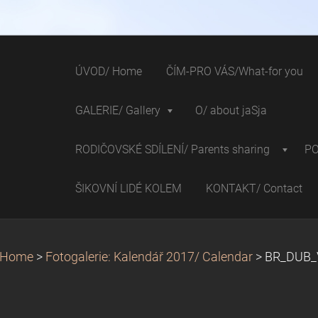
ÚVOD/ Home
ČÍM-PRO VÁS/What-for you
GALERIE/ Gallery
O/ about jaSja
RODIČOVSKÉ SDÍLENÍ/ Parents sharing
P
ŠIKOVNÍ LIDÉ KOLEM
KONTAKT/ Contact
 Home
>
Fotogalerie: Kalendář 2017/ Calendar
>
BR_DUB_