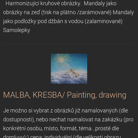
Harmonizující kruhové obrázky. Mandaly jako
obrázky na zeď (tisk na plátno /zarámované) Mandaly
jako podložky pod džbán s vodou (zalaminované)
Samolepky
MALBA, KRESBA/ Painting, drawing
Je možno si vybrat z obrázků již namalovaných (dle
dostupnosti), nebo nechat namalovat na zakázku (pro
konkrétní osobu, místo, formát, téma...prostě dle
domluvy):) cena: individuální (dle velikosti obrazu,...