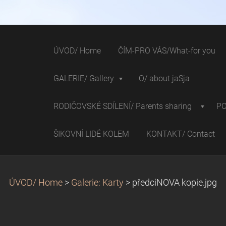
ÚVOD/ Home
ČÍM-PRO VÁS/What-for you
GALERIE/ Gallery
O/ about jaSja
RODIČOVSKÉ SDÍLENÍ/ Parents sharing
P
ŠIKOVNÍ LIDÉ KOLEM
KONTAKT/ Contact
ÚVOD/ Home
>
Galerie: Karty
>
předciNOVA kopie.jpg