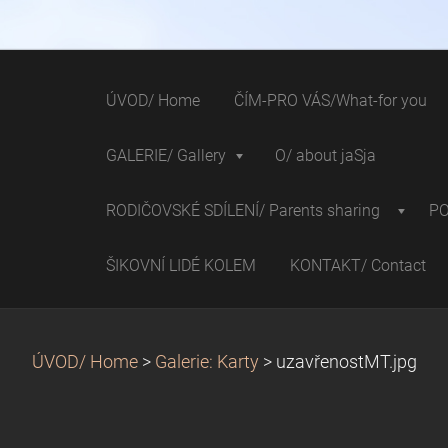
ÚVOD/ Home
ČÍM-PRO VÁS/What-for you
GALERIE/ Gallery
O/ about jaSja
RODIČOVSKÉ SDÍLENÍ/ Parents sharing
P
ŠIKOVNÍ LIDÉ KOLEM
KONTAKT/ Contact
ÚVOD/ Home
>
Galerie: Karty
>
uzavřenostMT.jpg