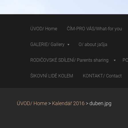
ÚVOD/ Home
ČÍM-PRO VÁS/What-for you
GALERIE/ Gallery
O/ about jaSja
RODIČOVSKÉ SDÍLENÍ/ Parents sharing
P
ŠIKOVNÍ LIDÉ KOLEM
KONTAKT/ Contact
ÚVOD/ Home
>
Kalendář 2016
>
duben.jpg