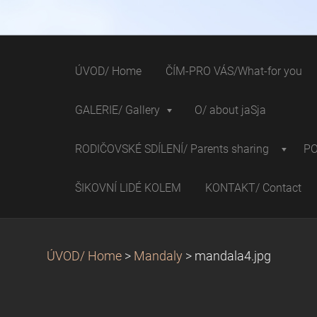
ÚVOD/ Home
ČÍM-PRO VÁS/What-for you
GALERIE/ Gallery
O/ about jaSja
RODIČOVSKÉ SDÍLENÍ/ Parents sharing
P
ŠIKOVNÍ LIDÉ KOLEM
KONTAKT/ Contact
ÚVOD/ Home
>
Mandaly
>
mandala4.jpg