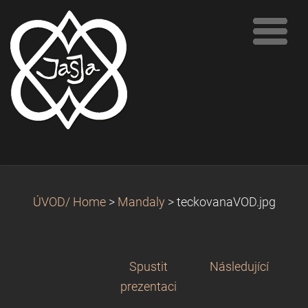
ÚVOD/ Home
>
Mandaly
>
teckovanaVOD.jpg
Spustit
Následující
prezentaci