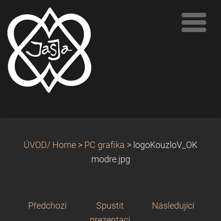
ÚVOD/ Home
>
PC grafika
>
logoKouzloV_OK
modre.jpg
Předchozí
Spustit
Následující
prezentaci