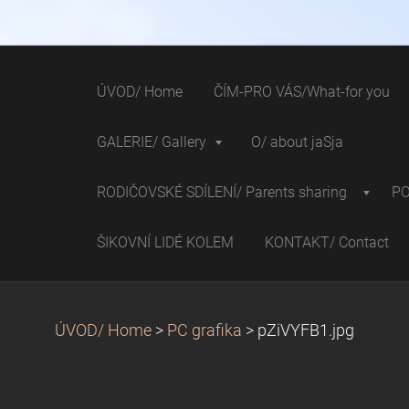
ÚVOD/ Home
ČÍM-PRO VÁS/What-for you
GALERIE/ Gallery
O/ about jaSja
RODIČOVSKÉ SDÍLENÍ/ Parents sharing
P
ŠIKOVNÍ LIDÉ KOLEM
KONTAKT/ Contact
ÚVOD/ Home
>
PC grafika
>
pZiVYFB1.jpg