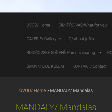
ÚVOD/ Home
ČÍM-PRO VÁS/What-for you
GALERIE/ Gallery
O/ about jaSja
RODIČOVSKÉ SDÍLENÍ/ Parents sharing
P
ŠIKOVNÍ LIDÉ KOLEM
KONTAKT/ Contact
ÚVOD/ Home
>
MANDALY/ Mandalas
MANDALY/ Mandalas