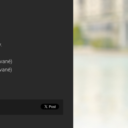
y.
ované)
vané)