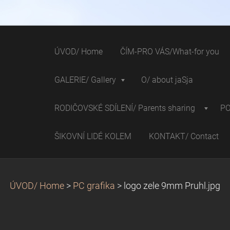
ÚVOD/ Home
ČÍM-PRO VÁS/What-for you
GALERIE/ Gallery
O/ about jaSja
RODIČOVSKÉ SDÍLENÍ/ Parents sharing
P
ŠIKOVNÍ LIDÉ KOLEM
KONTAKT/ Contact
ÚVOD/ Home
>
PC grafika
>
logo zele 9mm Pruhl.jpg