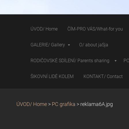
ÚVOD/ Home
ČÍM-PRO VÁS/What-for you
GALERIE/ Gallery
O/ about jaSja
RODIČOVSKÉ SDÍLENÍ/ Parents sharing
P
ŠIKOVNÍ LIDÉ KOLEM
KONTAKT/ Contact
ÚVOD/ Home
>
PC grafika
>
reklama6A.jpg