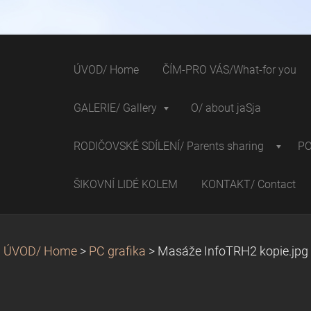
ÚVOD/ Home
ČÍM-PRO VÁS/What-for you
GALERIE/ Gallery
O/ about jaSja
RODIČOVSKÉ SDÍLENÍ/ Parents sharing
P
ŠIKOVNÍ LIDÉ KOLEM
KONTAKT/ Contact
ÚVOD/ Home
>
PC grafika
>
Masáže InfoTRH2 kopie.jpg