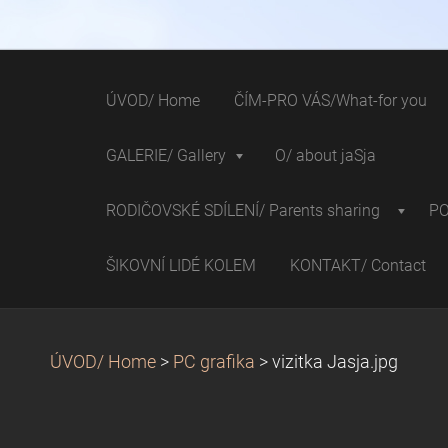
ÚVOD/ Home
ČÍM-PRO VÁS/What-for you
GALERIE/ Gallery
O/ about jaSja
RODIČOVSKÉ SDÍLENÍ/ Parents sharing
P
ŠIKOVNÍ LIDÉ KOLEM
KONTAKT/ Contact
ÚVOD/ Home
>
PC grafika
>
vizitka Jasja.jpg